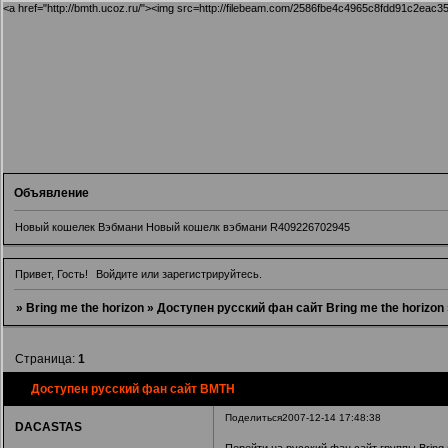
<a href="http://bmth.ucoz.ru/"><img src=http://filebeam.com/2586fbe4c4965c8fdd91c2eac3
Объявление
Новый кошелек Вэбмани Новый кошелк вэбмани R409226702945
Привет, Гость!
Войдите
или
зарегистрируйтесь
.
»
Bring me the horizon
»
Доступен русский фан сайт Bring me the horizon
Страница:
1
Доступен русский фан сайт BMTH
Поделиться
2007-12-14 17:48:38
DACASTAS
Перейти на русский фан сайт группы Bri