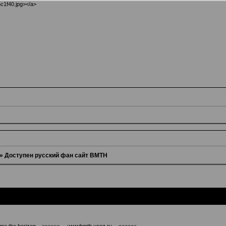
5c1f40.jpg></a>
»
Доступен русский фан сайт BMTH
ng me the horizon >>>>>> wwwbmth.ucoz.ru <<<<<<