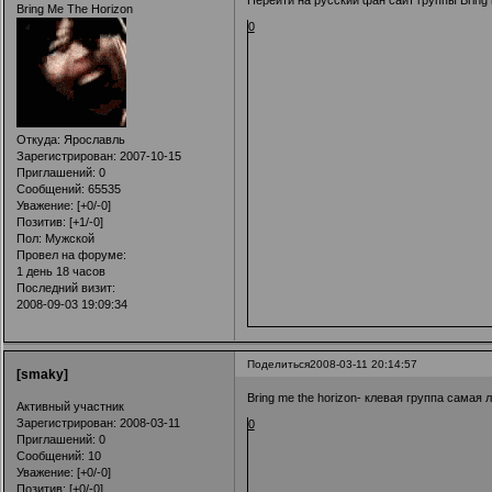
Bring Me The Horizon
0
Откуда:
Ярославль
Зарегистрирован
: 2007-10-15
Приглашений:
0
Сообщений:
65535
Уважение:
[+0/-0]
Позитив:
[+1/-0]
Пол:
Мужской
Провел на форуме:
1 день 18 часов
Последний визит:
2008-09-03 19:09:34
Поделиться
2008-03-11 20:14:57
[smaky]
Bring me the horizon- клевая группа самая 
Активный участник
Зарегистрирован
: 2008-03-11
0
Приглашений:
0
Сообщений:
10
Уважение:
[+0/-0]
Позитив:
[+0/-0]