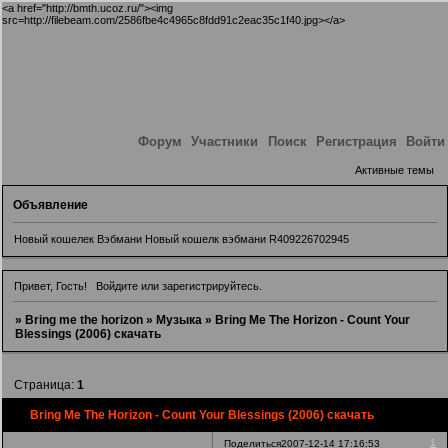
<a href="http://bmth.ucoz.ru/"><img
src=http://filebeam.com/2586fbe4c4965c8fdd91c2eac35c1f40.jpg></a>
Форум
Участники
Поиск
Регистрация
Войти
Активные темы
Объявление
Новый кошелек Вэбмани Новый кошелк вэбмани R409226702945
Привет, Гость!
Войдите
или
зарегистрируйтесь
.
»
Bring me the horizon
»
Музыка
»
Bring Me The Horizon - Count Your
Blessings (2006) скачать
Страница:
1
Bring Me The Horizon - Count Your Blessings (2006) скачать
1
Поделиться
2007-12-14 17:16:53