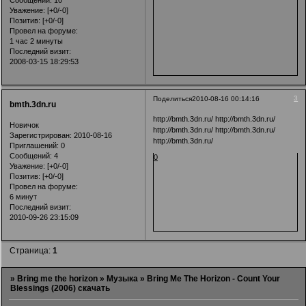
Уважение:
[+0/-0]
Позитив:
[+0/-0]
Провел на форуме:
1 час 2 минуты
Последний визит:
2008-03-15 18:29:53
3
Поделиться
2010-08-16 00:14:16
bmth.3dn.ru
http://bmth.3dn.ru/
http://bmth.3dn.ru/
Новичок
http://bmth.3dn.ru/
http://bmth.3dn.ru/
Зарегистрирован
: 2010-08-16
http://bmth.3dn.ru/
Приглашений:
0
Сообщений:
4
0
Уважение:
[+0/-0]
Позитив:
[+0/-0]
Провел на форуме:
6 минут
Последний визит:
2010-09-26 23:15:09
Страница:
1
»
Bring me the horizon
»
Музыка
»
Bring Me The Horizon - Count Your
Blessings (2006) скачать