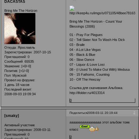
DACASTAS
Bring Me The Horizon
Bring Me The Horizon - Count Your
Blessings (2006)
01 - Pray For Plagues
02 - Tell Slater Not To Wash His Dick
03 - Braile
Откуда:
Ярославль
04 - A Lot Like Vegas
Зарегистрирован
: 2007-10-15
05 - Black & Blue
Приглашений:
0
06 - Slow Dance
Сообщений:
65535
07 - Liquor & Love Lost
Уважение:
[+0/-0]
08 - (I Used To Make Out With) Medusa
Позитив:
[+1/-0]
09 - 15 Fathoms, Counting
Пол:
Мужской
10 - Off The Heezay
Провел на форуме:
1 день 18 часов
Ссылка для скачивания Альбома:
Последний визит:
http://ifolder.ru/4013314
2008-09-03 19:09:34
0
2
Поделиться
2008-03-11 20:19:44
[smaky]
ааааааааааааааааа этот альбом тожк
Активный участник
класс
Зарегистрирован
: 2008-03-11
Приглашений:
0
0
Сообщений:
10